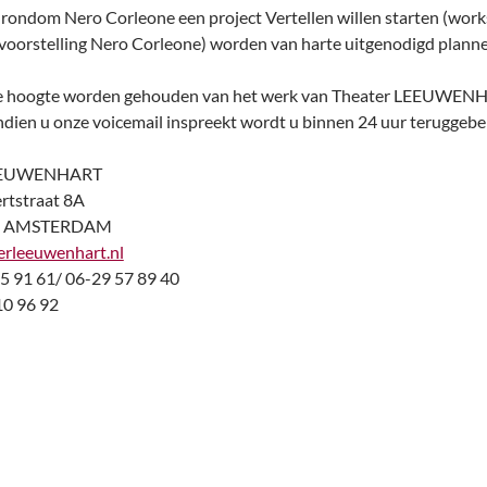
 rondom Nero Corleone een project Vertellen willen starten (work
oorstelling Nero Corleone) worden van harte uitgenodigd plann
de hoogte worden gehouden van het werk van Theater LEEUWENH
ndien u onze voicemail inspreekt wordt u binnen 24 uur teruggebe
LEEUWENHART
ertstraat 8A
JZ AMSTERDAM
erleeuwenhart.nl
75 91 61/ 06-29 57 89 40
10 96 92