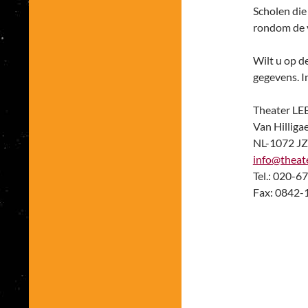
Scholen die
rondom de v
Wilt u op 
gegevens. I
Theater 
Van Hilliga
NL-1072 
info@theat
Tel.: 020-6
Fax: 0842-