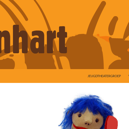
JEUGDTHEATERGROEP