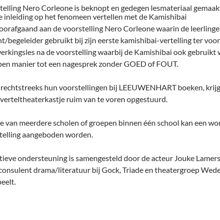
stelling Nero Corleone is beknopt en gedegen lesmateriaal gemaak
e inleiding op het fenomeen vertellen met de Kamishibai
voorafgaand aan de voorstelling Nero Corleone waarin de leerlinge
ht/begeleider gebruikt bij zijn eerste kamishibai-vertelling ter vo
erkingsles na de voorstelling waarbij de Kamishibai ook gebruikt w
pen manier tot een nagesprek zonder GOED of FOUT.
 rechtstreeks hun voorstellingen bij LEEUWENHART boeken, krijgen
verteltheaterkastje ruim van te voren opgestuurd.
e van meerdere scholen of groepen binnen één school kan een wor
telling aangeboden worden.
ieve ondersteuning is samengesteld door de acteur Jouke Lamer
consulent drama/literatuur bij Gock, Triade en theater­groep Weder
eelt.