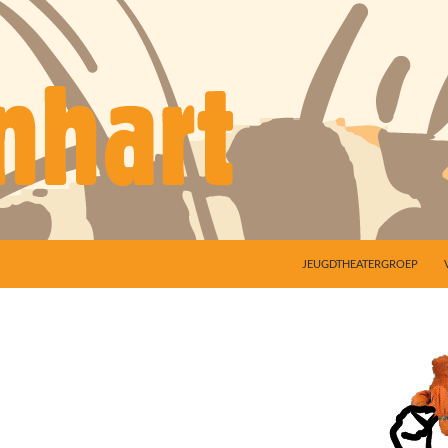
JEUGDTHEATERGROEP