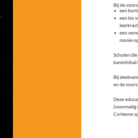
Bij de voor
een kort
een les 
leerkrac
een verw
mooie o
Scholen die
kamishibai/
Bij deelnam
en de voors
Deze educat
(voormalig 
Corleone sp