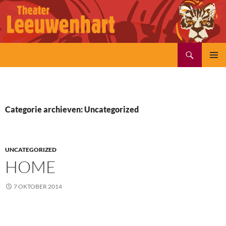
Ga
naar
de
inhoud
Zoeken
PRIMAI
MENU
Categorie archieven: Uncategorized
UNCATEGORIZED
HOME
7 OKTOBER 2014